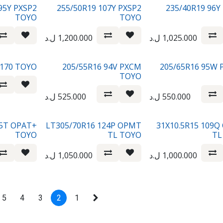
95Y PXSP2
255/50R19 107Y PXSP2
235/40R19 96Y
TOYO
TOYO
1,025.000
ل.د
1,200.000
ل.د
M170 TOYO
205/55R16 94V PXCM
205/65R16 95W
TOYO
550.000
ل.د
525.000
ل.د
15T OPAT+
LT305/70R16 124P OPMT
31X10.5R15 109
TOYO
TL TOYO
TL
1,000.000
ل.د
1,050.000
ل.د
5
4
3
2
1