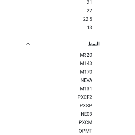
21
22
22.5
13
النمط
M320
M143
M170
NEVA
M131
PXCF2
PXSP
NE03
PXCM
OPMT