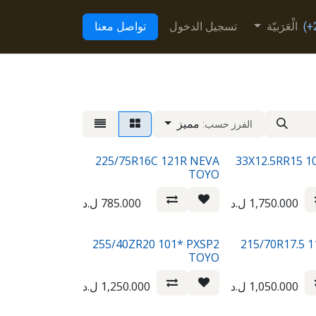
الْعَرَبيّة
تسجيل الدخول
تواصل معنا
مميز
الفرز حسب:
225/75R16C 121R NEVA
33X12.5RR15 
TOYO
1,750.000
ل.د
785.000
ل.د
255/40ZR20 101* PXSP2
215/70R17.5 
TOYO
1,050.000
ل.د
1,250.000
ل.د