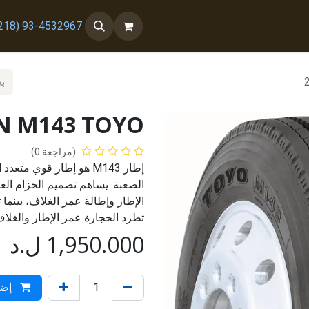
 معنا
من نحن
93-4532967 (218+)
8N M143 TOYO
(مراجعة 0)
إطار M143 هو إطار قوي 
الصعبة. يساهم تصميم الحزام الع
الإطار وإطالة عمر الغلاف، بينما 
تطرد الحجارة عمر الإطار والغلاف.
1,950.000
ل.د
إضا