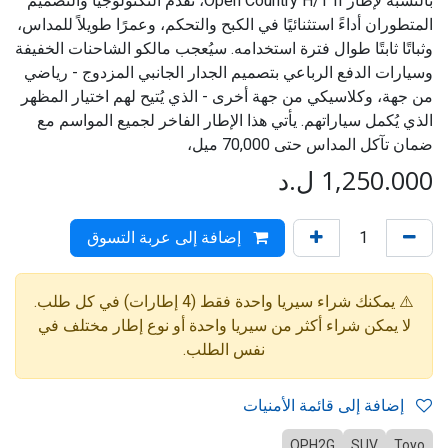
بالنسبة لإطار Open Country H/T II، تُقدم التكنولوجيا والتصميم
المتطوران أداءً استثنائيًا في الكبح والتحكم، وعمرًا طويلاً للمداس،
وثباتًا ثابتًا طوال فترة استخدامه. سيُعجب مالكو الشاحنات الخفيفة
وسيارات الدفع الرباعي بتصميم الجدار الجانبي المزدوج - رياضي
من جهة، وكلاسيكي من جهة أخرى - الذي يُتيح لهم اختيار المظهر
الذي يُكمل سياراتهم. يأتي هذا الإطار الفاخر لجميع المواسم مع
ضمان تآكل المداس حتى 70,000 ميل،
1,250.000
ل.د
إضافة إلى عربة التسوق
⚠️ يمكنك شراء سيريا واحدة فقط (4 إطارات) في كل طلب.
لا يمكن شراء أكثر من سيريا واحدة أو نوع إطار مختلف في
نفس الطلب.
إضافة إلى قائمة الأمنيات
OPH2G
SUV
Toyo