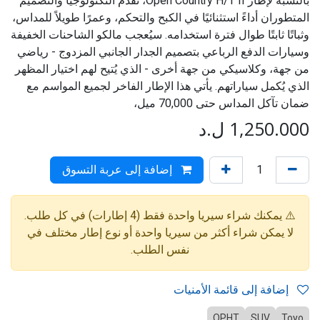
بالنسبة لإطار Open Country H/T II، تُقدم التكنولوجيا والتصميم
المتطوران أداءً استثنائيًا في الكبح والتحكم، وعمرًا طويلاً للمداس،
وثباتًا ثابتًا طوال فترة استخدامه. سيُعجب مالكو الشاحنات الخفيفة
وسيارات الدفع الرباعي بتصميم الجدار الجانبي المزدوج - رياضي
من جهة، وكلاسيكي من جهة أخرى - الذي يُتيح لهم اختيار المظهر
الذي يُكمل سياراتهم. يأتي هذا الإطار الفاخر لجميع المواسم مع
ضمان تآكل المداس حتى 70,000 ميل،
1,250.000
ل.د
إضافة إلى عربة التسوق
⚠️ يمكنك شراء سيريا واحدة فقط (4 إطارات) في كل طلب.
لا يمكن شراء أكثر من سيريا واحدة أو نوع إطار مختلف في
نفس الطلب.
إضافة إلى قائمة الأمنيات
OPHT
SUV
Toyo