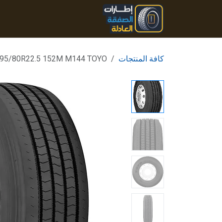
خطي للذهاب إلى المحتوى
الرئيسية
المنتجات
تواصل
كافة المنتجات
95/80R22.5 152M M144 TOYO