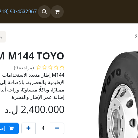
 معنا
من نحن
93-4532967 (218+)
2
2M M144 TOYO
(مراجعة 0)
M144 إطار متعدد الاستخدام
الإقليمية والحضرية، بالإضافة إلى
ممتازًا، وتآكلًا متساويًا، وراحة أ
إطالة عمر الإطار والقشرة.
2,400.000
ل.د
إضا