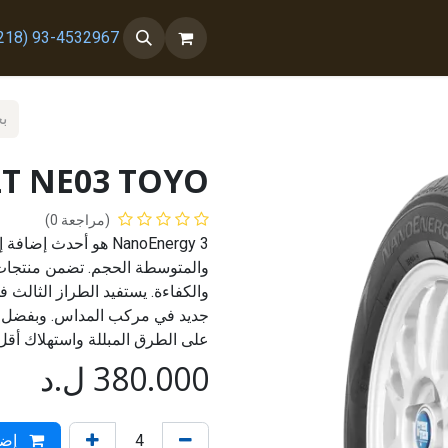
 معنا
من نحن
93-4532967 (218+)
2T NE03 TOYO
(مراجعة 0)
جديد في مركب المداس. وبفضل ذلك
على الطرق المبللة واستهلاك أقل 
380.000
ل.د
إضا