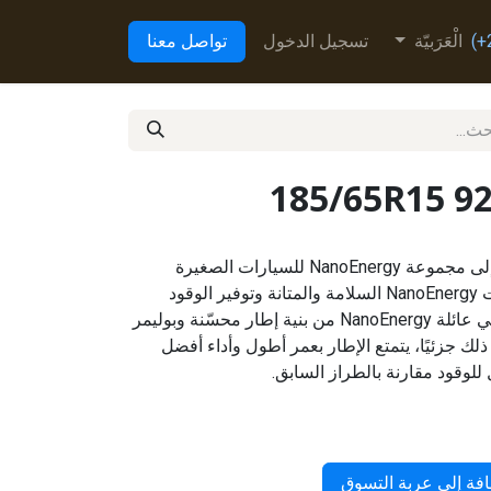
الْعَرَبيّة
تسجيل الدخول
تواصل معنا
185/65R15 9
NanoEnergy 3 هو أحدث إضافة إلى مجموعة NanoEnergy للسيارات الصغيرة
والمتوسطة الحجم. تضمن منتجات NanoEnergy السلامة والمتانة وتوفير الوقود
والكفاءة. يستفيد الطراز الثالث في عائلة NanoEnergy من بنية إطار محسّنة وبوليمر
 جزئيًا، يتمتع الإطار بعمر أطول وأداء أفضل
للوقود مقارنة بالطراز السابق.
فة إلى عربة التسوق