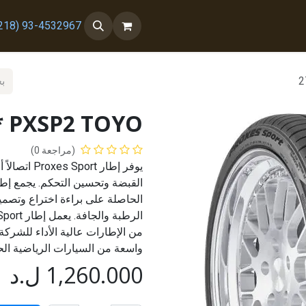
 معنا
من نحن
93-4532967 (218+)
2
* PXSP2 TOYO
(مراجعة 0)
يوفر إطار 
الحاصلة على براءة اختراع وتصم
واسعة من السيارات الرياضية الح
1,260.000
ل.د