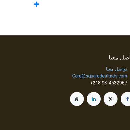
صل معنا
تواصل معنا
Care@squaredealtires.com
93-4532967 218+