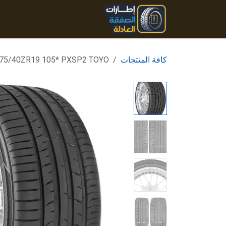
خطي للذهاب إلى المحتوى
الرئيسية
المنتجات
تواصل
كافة المنتجات
75/40ZR19 105* PXSP2 TOYO