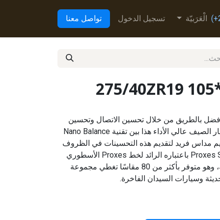
الْعَرَبيّة
تسجيل الدخول
تواصل معنا
275/40ZR19 105
Proxes Sport اتصالاً أفضل بالطريق من خلال تحسين الاتصال وتحسين
القبضة وتحسين التحكم. يجمع إطار الصيف عالي الأداء هذا بين تقنية Nano Balance
يم مداس فريد لتقديم هذه التحسينات في الظروف
الرطبة والجافة. يعمل إطار Proxes Sport باعتباره الرائد لخط Proxes الأسطوري
من الإطارات عالية الأداء للشركة، وهو متوفر بأكثر من 80 مقاسًا تغطي مجموعة
ديثة وسيارات السيدان الفاخرة.