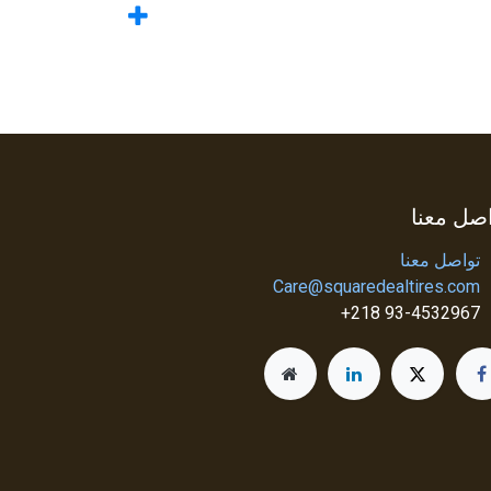
صل معنا
تواصل معنا
Care@squaredealtires.com
93-4532967 218+