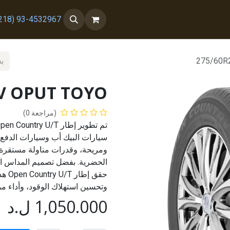
 معنا
من نحن
93-4532967 (218+)
275/60R
5V OPUT TOYO
(مراجعة 0)
سيارات البيك أب وسيارات الدفع ا
ومريحة، وقدرات مناولة مستقرة
الحضرية. بفضل تصميم المداس ا
حقق 
وتحسين استهلاك الوقود، وأداء مم
1,050.000
ل.د