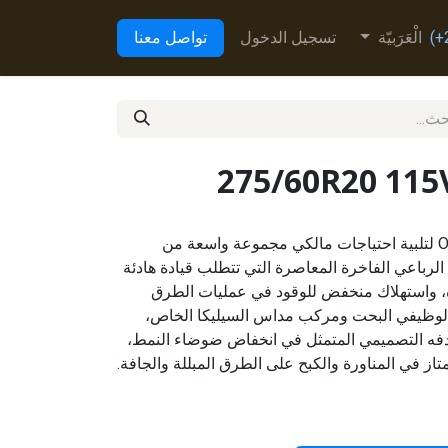
الْعَرَبيّة
تسجيل الدخول
تواصل معنا
275/60R20 11
تم تطوير إطار Open Country U/T لتلبية احتياجات مالكي مجموعة واسعة من
لرباعي الفاخرة المعاصرة التي تتطلب قيادة هادئة
، واستهلاك منخفض للوقود في عمليات الطرق
لوظيفي البحت ومركب مداس السيليكا الخاص،
إطار Open Country U/T هدفه التصميمي المتمثل في انخفاض ضوضاء النمط،
تاز في المناورة والكبح على الطرق المبللة والجافة.