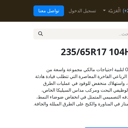
الْعَرَبيّة
تسجيل الدخول
تواصل معنا
235/65R17 10
تم تطوير إطار Open Country U/T لتلبية احتياجات مالكي مجموعة واسعة من
لرباعي الفاخرة المعاصرة التي تتطلب قيادة هادئة
، واستهلاك منخفض للوقود في عمليات الطرق
لوظيفي البحت ومركب مداس السيليكا الخاص،
إطار Open Country U/T هدفه التصميمي المتمثل في انخفاض ضوضاء النمط،
تاز في المناورة والكبح على الطرق المبللة والجافة.