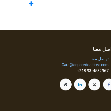
صل معنا
تواصل معنا
Care@squaredealtires.com
93-4532967 218+