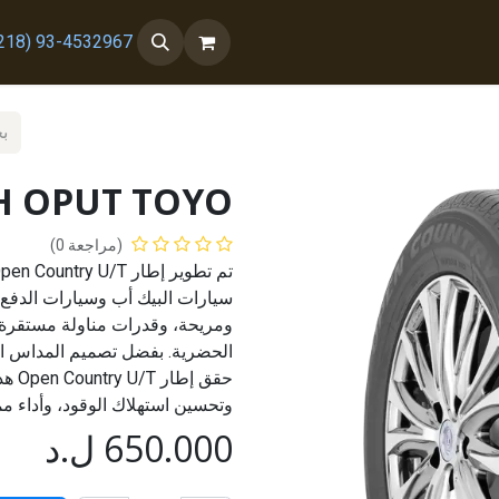
 معنا
من نحن
93-4532967 (218+)
4H OPUT TOYO
(مراجعة 0)
سيارات البيك أب وسيارات الدفع ا
ومريحة، وقدرات مناولة مستقرة
الحضرية. بفضل تصميم المداس ا
حقق 
وتحسين استهلاك الوقود، وأداء مم
650.000
ل.د