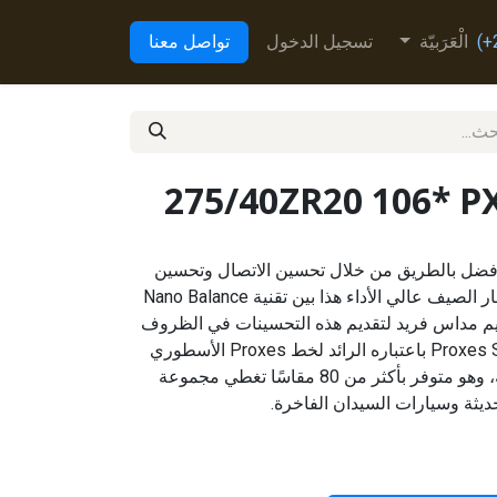
الْعَرَبيّة
تسجيل الدخول
تواصل معنا
275/40ZR20 106* P
Proxes Sport اتصالاً أفضل بالطريق من خلال تحسين الاتصال وتحسين
القبضة وتحسين التحكم. يجمع إطار الصيف عالي الأداء هذا بين تقنية Nano Balance
يم مداس فريد لتقديم هذه التحسينات في الظروف
الرطبة والجافة. يعمل إطار Proxes Sport باعتباره الرائد لخط Proxes الأسطوري
من الإطارات عالية الأداء للشركة، وهو متوفر بأكثر من 80 مقاسًا تغطي مجموعة
ديثة وسيارات السيدان الفاخرة.