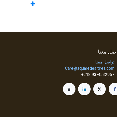
صل معنا
تواصل معنا
Care@squaredealtires.com
93-4532967 218+