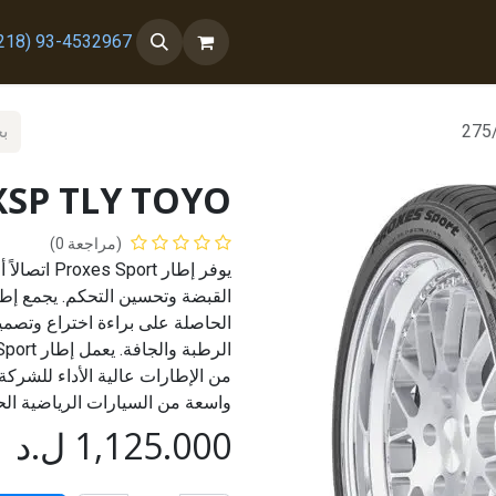
 معنا
من نحن
93-4532967 (218+)
275
XSP TLY TOYO
(مراجعة 0)
يوفر إطار 
الحاصلة على براءة اختراع وتصم
واسعة من السيارات الرياضية الح
1,125.000
ل.د