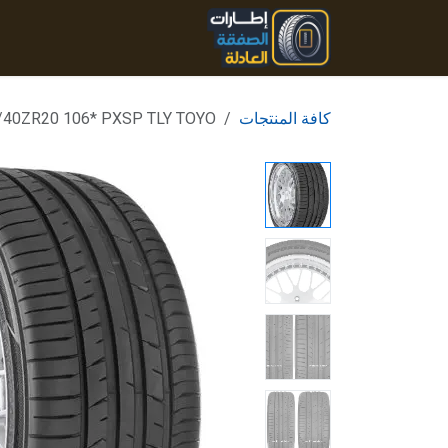
خطي للذهاب إلى المحتوى
الرئيسية
المنتجات
تواصل
كافة المنتجات
/40ZR20 106* PXSP TLY TOYO