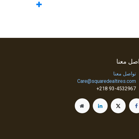
صل معنا
تواصل معنا
Care@squaredealtires.com
93-4532967 218+