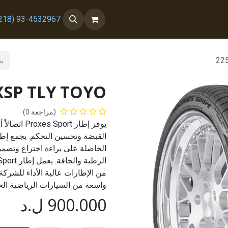
 معنا
من نحن
93-4532967 (218+)
22
XSP TLY TOYO
(مراجعة 0)
يوفر إطار 
الحاصلة على براءة اختراع وتصم
واسعة من السيارات الرياضية الح
900.000
ل.د