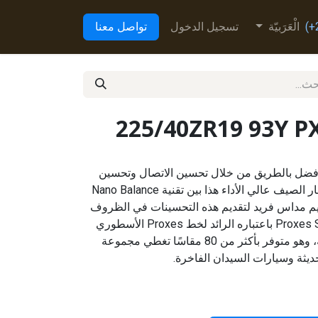
الْعَرَبيّة
تسجيل الدخول
تواصل معنا
225/40ZR19 93Y P
Proxes Sport اتصالاً أفضل بالطريق من خلال تحسين الاتصال وتحسين
القبضة وتحسين التحكم. يجمع إطار الصيف عالي الأداء هذا بين تقنية Nano Balance
يم مداس فريد لتقديم هذه التحسينات في الظروف
الرطبة والجافة. يعمل إطار Proxes Sport باعتباره الرائد لخط Proxes الأسطوري
من الإطارات عالية الأداء للشركة، وهو متوفر بأكثر من 80 مقاسًا تغطي مجموعة
ديثة وسيارات السيدان الفاخرة.