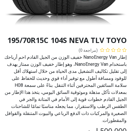
195/70R15C 104S NEVA TLV TOYO
(مراجعة 0)
إطار NanoEnergy Van خفيف الوزن من الجيل القادم احمِ أرباحك
باستخدام NanoEnergy Van، وهو إطار خفيف الوزن ممتاز يهدف
إلى تقليل تكاليف التشغيل مدى الحياة من خلال استهلاك أقل
للوقود ومسافة أطول مع توفير أداء قوي وحديث للحفاظ على
سلامة السائقين المحترفين أثناء التنقل. بناءً على سمعة H08
بمعدلات تآكل مذهلة وموثوقية السائق اليومي، يتخذ هذا الإطار من
الجيل القادم خطوات قوية إلى الأمام في المتانة والجر في
الطقس الرطب والاستقرار، مما يجعله مناسبًا تمامًا للشاحنات
الصغيرة والمركبات ذات الدفع الرباعي والبيوت المتنقلة والقوافل
والمقطورات.
500.000
ل.د