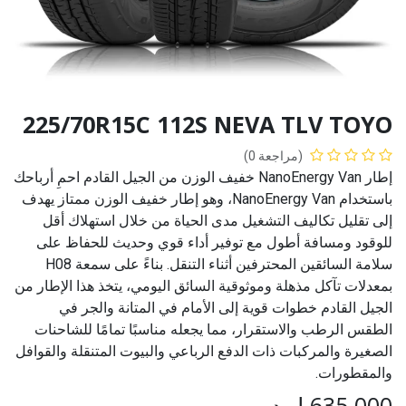
225/70R15C 112S NEVA TLV TOYO
(مراجعة 0)
إطار NanoEnergy Van خفيف الوزن من الجيل القادم احمِ أرباحك
باستخدام NanoEnergy Van، وهو إطار خفيف الوزن ممتاز يهدف
إلى تقليل تكاليف التشغيل مدى الحياة من خلال استهلاك أقل
للوقود ومسافة أطول مع توفير أداء قوي وحديث للحفاظ على
سلامة السائقين المحترفين أثناء التنقل. بناءً على سمعة H08
بمعدلات تآكل مذهلة وموثوقية السائق اليومي، يتخذ هذا الإطار من
الجيل القادم خطوات قوية إلى الأمام في المتانة والجر في
الطقس الرطب والاستقرار، مما يجعله مناسبًا تمامًا للشاحنات
الصغيرة والمركبات ذات الدفع الرباعي والبيوت المتنقلة والقوافل
والمقطورات.
635.000
ل.د