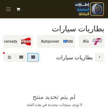
خطي للذهاب إلى المحتوى
بطاريات سيارات
Eveready
Autopower
Afa
عوا
بطاريات سيارات
لم يتم تحديد منتج
لا توجد منتجات محددة في هذه الفئة.