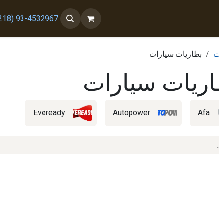
 معنا
من نحن
93-4532967 (218+)
ت
بطاريات سيارات
اريات سيارات
Eveready
Autopower
Afa