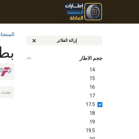
خطي للذهاب إلى المحتوى
الرئيسية
المنتجات
تواصل
المنتجا
إزالة الفلاتر
بط
ججم الاطار
14
15
16
17
17.5
18
19
19.5