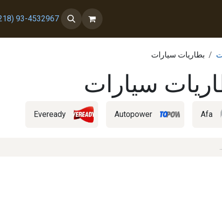
 معنا
من نحن
93-4532967 (218+)
ت
بطاريات سيارات
اريات سيارات
Eveready
Autopower
Afa