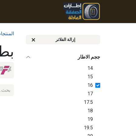
خطي للذهاب إلى المحتوى
الرئيسية
المنتجات
تواصل
المنتجا
إزالة الفلاتر
بط
ججم الاطار
14
15
16
17
17.5
18
19
19.5