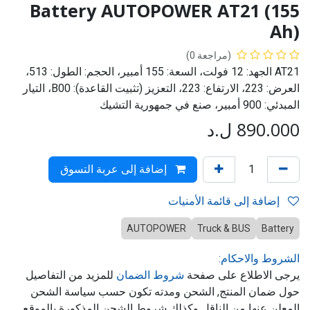
Battery AUTOPOWER AT21 (155
Ah)
(مراجعة 0)
AT21 الجهد: 12 فولت، السعة: 155 أمبير، الحجم: الطول: 513،
العرض: 223، الارتفاع: 223، التعزيز (تثبيت القاعدة): B00، التيار
المبدئي: 900 أمبير، صنع في جمهورية التشيك
890.000
ل.د
إضافة إلى عربة التسوق
إضافة إلى قائمة الأمنيات
AUTOPOWER
Truck & BUS
Battery
الشروط والاحكام:
يرجى الاطلاع على صفحة
شروط الضمان
للمزيد من التفاصيل
حول ضمان المنتج, الشحن ومدته تكون حسب سياسة الشحن
المعلن عنها من الناقل وكذلك شروط الشحن المذكورة بالموقع.