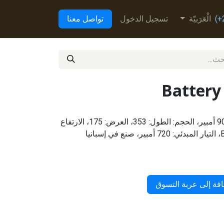
الْعَرَبيّة
تسجيل الدخول
تواصل معنا
Battery
AF-H8 الجهد: 12 فولت، السعة: 90 أمبير، الحجم: الطول: 353، العرض: 175، الارتفاع
فة إلى عربة التسوق