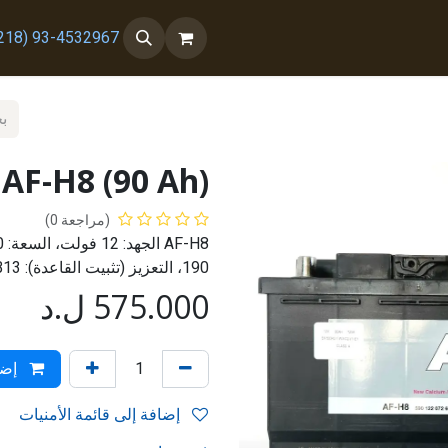
 معنا
من نحن
93-4532967 (218+)
 AF-H8 (90 Ah)
(مراجعة 0)
190، التعزيز (تثبيت القاعدة): B13، التيار المبدئي: 720 أمبير، صنع في إسبانيا
575.000
ل.د
إضا
إضافة إلى قائمة الأمنيات