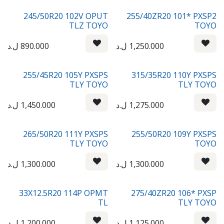
245/50R20 102V OPUT
255/40ZR20 101* PXSP2
TLZ TOYO
TOYO
1,250.000
ل.د
890.000
ل.د
255/45R20 105Y PXSPS
315/35R20 110Y PXSPS
TLY TOYO
TLY TOYO
1,275.000
ل.د
1,450.000
ل.د
265/50R20 111Y PXSPS
255/50R20 109Y PXSPS
TLY TOYO
TOYO
1,300.000
ل.د
1,300.000
ل.د
33X12.5R20 114P OPMT
275/40ZR20 106* PXSP
TL
TLY TOYO
1,125.000
ل.د
1,200.000
ل.د