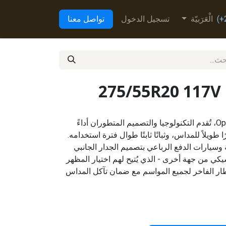
الْعَرَبيّة
تسجيل الدخول
تواصل معنا
275/55R20 117
بالنسبة لإطار Open Country H/T II، تُقدم التكنولوجيا والتصميم المتطوران أداءً
ا طويلاً للمداس، وثباتًا ثابتًا طوال فترة استخدامه.
وسيارات الدفع الرباعي بتصميم الجدار الجانبي
كي من جهة أخرى - الذي يُتيح لهم اختيار المظهر
لإطار الفاخر لجميع المواسم مع ضمان تآكل المداس