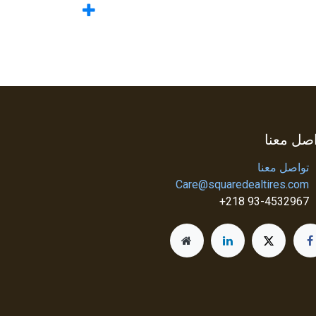
صل معنا
تواصل معنا
Care@squaredealtires.com
93-4532967 218+