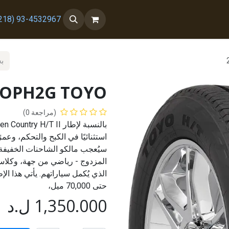
 معنا
من نحن
93-4532967 (218+)
V OPH2G TOYO
(مراجعة 0)
استثنائيًا في الكبح والتحكم، وعمرً
سيُعجب مالكو الشاحنات الخفيفة 
المزدوج - رياضي من جهة، وكلاسي
الذي يُكمل سياراتهم. يأتي هذا ا
حتى 70,000 ميل،
1,350.000
ل.د