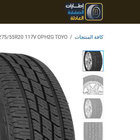
خطي للذهاب إلى المحتوى
الرئيسية
المنتجات
تواصل
كافة المنتجات
275/55R20 117V OPH2G TOYO