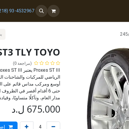
 معنا
من نحن
93-4532967 (218+)
245
ST3 TLY TOYO
(مراجعة 0)
الرياضي للمركبات والشاحنات ال
حتى 6 أقدام أقصر في الظروف ال
مدار العام، وتآكلًا متساويًا، وقيا
675.000
ل.د
إضا