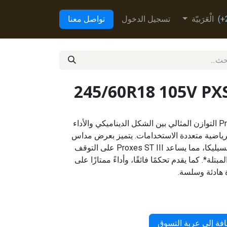
الْعَرَبيّة
تسجيل الدخول
تواصل معنا
245/60R18 105V PX
Proxes ST III يعتبر Proxes ST III التوازن المثالي بين الشكل الديناميكي والأداء
رياضية متعددة الاستخدامات. يتميز بعرض مداس
أوسع ومركب مداس قائم على السيليكا، مما يساعد Proxes ST III على التوقف
مبتلة*. كما يقدم تحكمًا فائقًا، وأداءً ممتازًا على
دة هادئة وسلسة.
فة إلى عربة التسوق