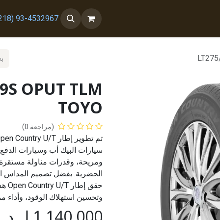
 معنا
من نحن
93-4532967 (218+)
LT275
19S OPUT TLM
TOYO
(مراجعة 0)
سيارات البيك أب وسيارات الدفع ا
ومريحة، وقدرات مناولة مستقرة
الحضرية. بفضل تصميم المداس ا
حقق 
وتحسين استهلاك الوقود، وأداء مم
1,140.000
ل.د