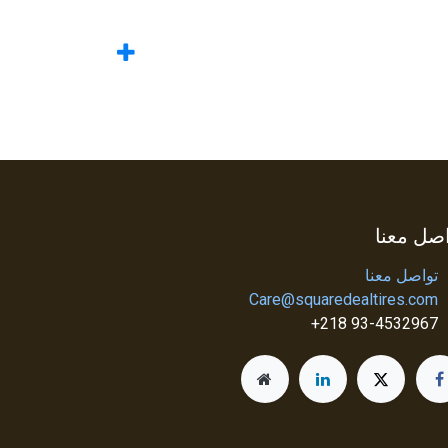
صل معنا
تواصل معنا
Care@squaredealtires.com
93-4532967 218+