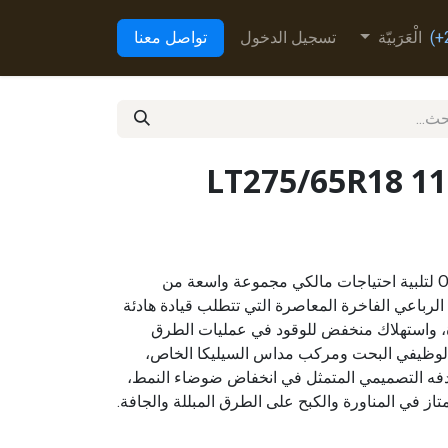
الْعَرَبيّة
تسجيل الدخول
تواصل معنا
LT275/65R18 1
تم تطوير إطار Open Country U/T لتلبية احتياجات مالكي مجموعة واسعة من
لرباعي الفاخرة المعاصرة التي تتطلب قيادة هادئة
، واستهلاك منخفض للوقود في عمليات الطرق
لوظيفي البحت ومركب مداس السيليكا الخاص،
إطار Open Country U/T هدفه التصميمي المتمثل في انخفاض ضوضاء النمط،
تاز في المناورة والكبح على الطرق المبللة والجافة.