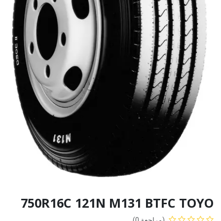
750R16C 121N M131 BTFC TOYO
(مراجعة 0)